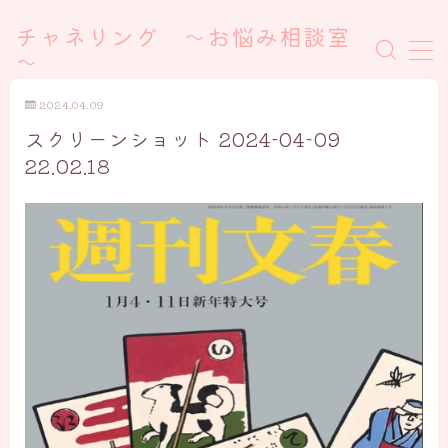
チャネリング ～お悩み相談室
～
MENU
2024.04.09
スクリーンショット 2024-04-09
悩みを無料で解決したい方はこちら
22.02.18
セッション予約
リクエストを出す
エックスからリクエストを出す
公式ラインからリクエストを出す
お題箱（リクエスト）