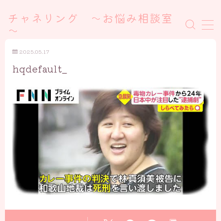
チャネリング ～お悩み相談室
～
MENU
2025.05.17
hqdefault_
悩みを無料で解決したい方はこちら
セッション予約
リクエストを出す
エックスからリクエストを出す
公式ラインからリクエストを出す
お題箱（リクエスト）